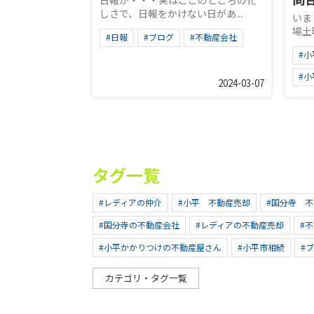
日報が・・・実はここのところの忙
しさで、日報をかけない日があ...
いま
場土
#日報
#ブログ
#不動産会社
#
#
2024-03-07
タグ一覧
#レディアの仲介
#小平 不動産売却
#国分寺 
#国分寺の不動産会社
#レディアの不動産売却
#
#小平かかりつけの不動産屋さん
#小平市相続
#
カテゴリ・タグ一覧