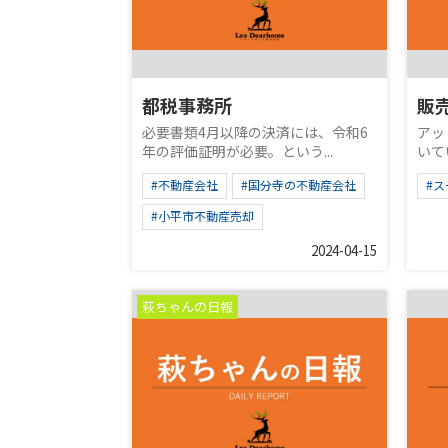
都税事務所
販
必要書類4月以降の決済には、令和6
アッ
年の評価証明が必要。という...
いて
#不動産会社
#国分寺の不動産会社
#ス
#小平市不動産売却
2024-04-15
萩ちゃんの日報