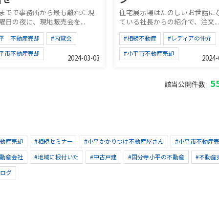
までで事務所から最も離れた現
住宅展示場はたのしいお世話に
曜日の夜に、現地販売会を...
ている社長からの紹介で、注文...
小平 不動産売却
#内覧会
#相続不動産
#レディアの仲介
小平市不動産売却
#小平市不動産売却
2024-03-03
2024-
5
該当公開件数
不動産売却
#相続セミナー
#小平かかりつけ不動産屋さん
#小平市不動産
不動産会社
#地域に根付いた
#中古戸建
#国分寺小平の不動産
#不動産
ブログ