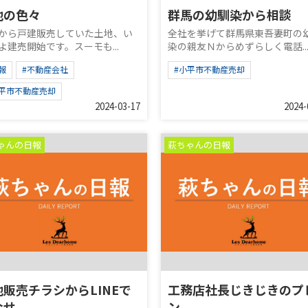
地の色々
群馬の幼馴染から相談
から戸建販売していた土地、い
全社を挙げて群馬県東吾妻町の
よ建売開始です。スーモも...
染の親友Ｎからめずらしく電話..
報
#不動産会社
#小平市不動産売却
小平市不動産売却
2024-03-17
2024-
ゃんの日報
萩ちゃんの日報
地販売チラシからLINEで
工務店社長じきじきのプ
合せ
ン