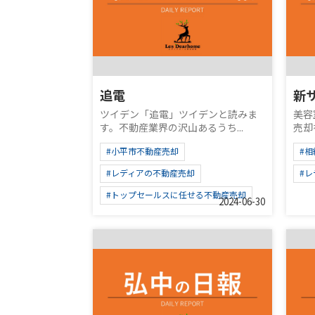
追電
新
ツイデン「追電」ツイデンと読みま
美容
す。不動産業界の沢山あるうち...
売却
#小平市不動産売却
#相
#レディアの不動産売却
#
#トップセールスに任せる不動産売却
2024-06-30