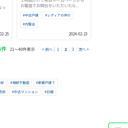
３時間かけて先日ホームページから
お電話でお問合せいただいたG...
なっ
#中古戸建
#レディアの仲介
#内覧会
02-25
2024-02-23
5件
21～40件表示
< 前へ
1
2
3
次へ >
売却
#相続不動産
#新築戸建て
売却
#中古マンション
#日報