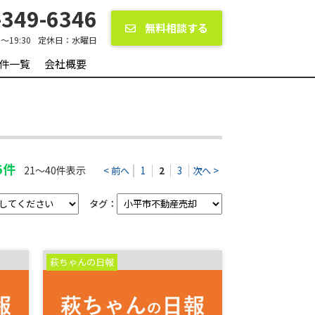
349-6346
無料相談する
0〜19:30
定休日：
水曜日
件一覧
会社概要
5件
21～40件表示
< 前へ
1
2
3
次へ >
タグ：
萩ちゃんの日報