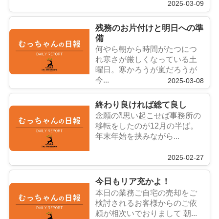
2025-03-09
残務のお片付けと明日への準
備
何やら朝から時間がたつにつ
れ寒さが厳しくなっている土
曜日。寒かろうが嵐だろうが
今...
2025-03-08
終わり良ければ総て良し
念願の⁈思い起こせば事務所の
移転をしたのが12月の半ば。
年末年始を挟みながら...
2025-02-27
今日もリア充かよ！
本日の業務ご自宅の売却をご
検討されるお客様からのご依
頼が相次いでおりまして 朝...