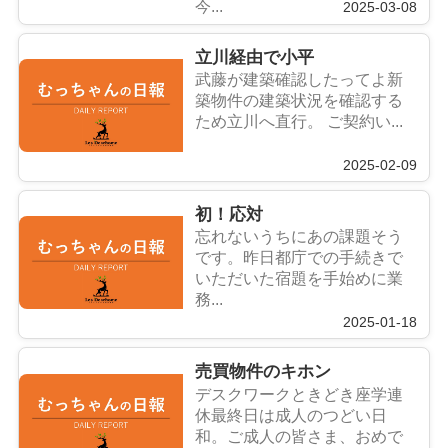
今...
2025-03-08
立川経由で小平
武藤が建築確認したってよ新
築物件の建築状況を確認する
ため立川へ直行。 ご契約い...
2025-02-09
初！応対
忘れないうちにあの課題そう
です。昨日都庁での手続きで
いただいた宿題を手始めに業
務...
2025-01-18
売買物件のキホン
デスクワークときどき座学連
休最終日は成人のつどい日
和。ご成人の皆さま、おめで