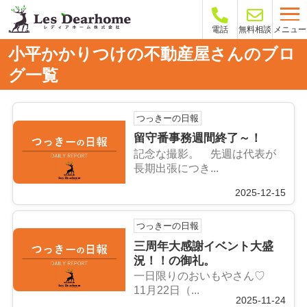
メニュー
電話
無料相談
小平かかりつけの不動産屋さんのブロ
グ一覧
つっきーの日報
留守番事務週間終了～！
記念な撮影。 先週は代表が
長期出張につき...
2025-12-15
つっきーの日報
三周年大感謝イベント大盛
況！！の御礼。
一日限りのおいもやさん♡
11月22日（...
2025-11-24