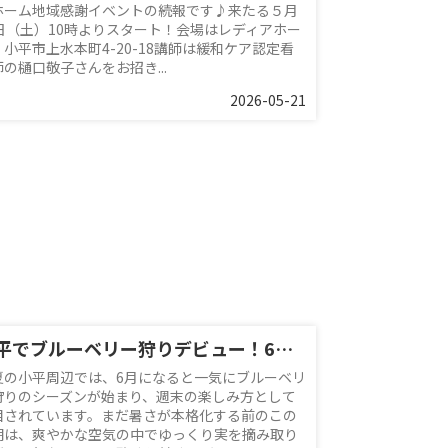
ホーム地域感謝イベントの続報です♪来たる５月
0日（土）10時よりスタート！会場はレディアホー
 小平市上水本町4-20-18講師は緩和ケア認定看
の樋口敬子さんをお招き...
2026-05-21
小平でブルーベリー狩りデビュー！6月の味わい方と周辺スポット紹介
夏の小平周辺では、6月になると一気にブルーベリ
狩りのシーズンが始まり、週末の楽しみ方として
目されています。まだ暑さが本格化する前のこの
期は、爽やかな空気の中でゆっくり実を摘み取り