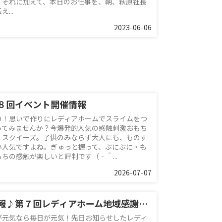
。それに加えて、本日のお仕事を、朝、萩原社長
え...
2023-06-06
８回イベント開催情報
の！思いで作りにレディアホームでスライムをつ
ってみませんか？今爆発的人気の感触刺激おもち
、スクイーズ。子供のみならず大人にも、ものす
い人気ですよね。ぎゅっと握って、ぷにぷに・も
もちの感触が楽しいと評判です（‐＾...
2026-07-07
続報♪第７回レディアホーム地域感謝イベント
が元気なら毎日が元気！先日お知らせしたレディ