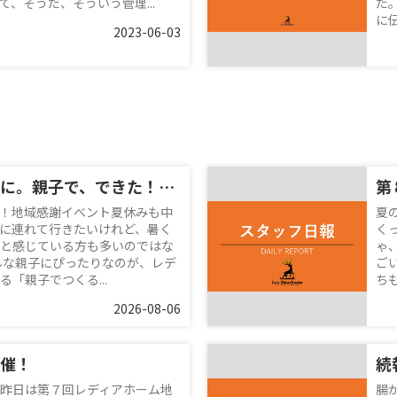
、そうだ、そういう管理...
た
に伝
2023-06-03
夏休みの思い出に。親子で、できた！を体験♪
第
！地域感謝イベント夏休みも中
夏
に連れて行きたいけれど、暑く
く
と感じている方も多いのではな
ゃ
んな親子にぴったりなのが、レデ
ご
「親子でつくる...
ち
2026-08-06
催！
昨日は第７回レディアホーム地
腸