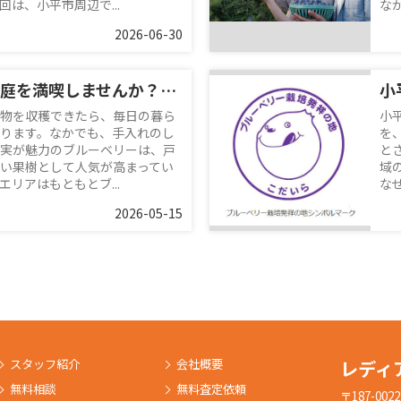
は、小平市周辺で...
な
2026-06-30
小平で戸建ての庭を満喫しませんか？ブルーベリー栽培で季節の果物収穫を楽しむ暮らし
物を収穫できたら、毎日の暮ら
小
ります。なかでも、手入れのし
を
実が魅力のブルーベリーは、戸
と
い果樹として人気が高まってい
域
リアはもともとブ...
な
2026-05-15
スタッフ紹介
会社概要
レディ
無料相談
無料査定依頼
〒187-0022