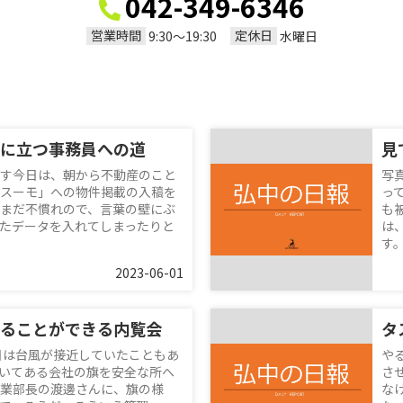
042-349-6346
営業時間
定休日
9:30〜19:30
水曜日
に立つ事務員への道
す今日は、朝から不動産のこと
写
スーモ」への物件掲載の入稿を
っ
まだ不慣れので、言葉の壁にぶ
も
たデータを入れてしまったりと
は
す。
2023-06-01
ることができる内覧会
タ
日は台風が接近していたこともあ
や
いてある会社の旗を安全な所へ
さ
業部長の渡邊さんに、旗の様
な