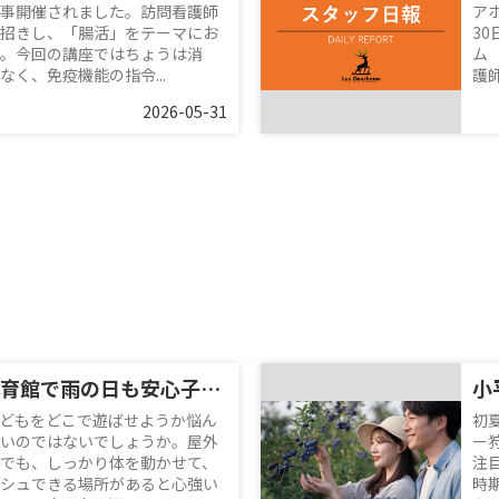
事開催されました。訪問看護師
ア
招きし、「腸活」をテーマにお
3
。今回の講座ではちょうは消
ム
く、免疫機能の指令...
護師
2026-05-31
小平市民総合体育館で雨の日も安心子連れレジャー！周辺情報と便利な利用のコツを紹介
どもをどこで遊ばせようか悩ん
初
いのではないでしょうか。屋外
ー
でも、しっかり体を動かせて、
注
シュできる場所があると心強い
時