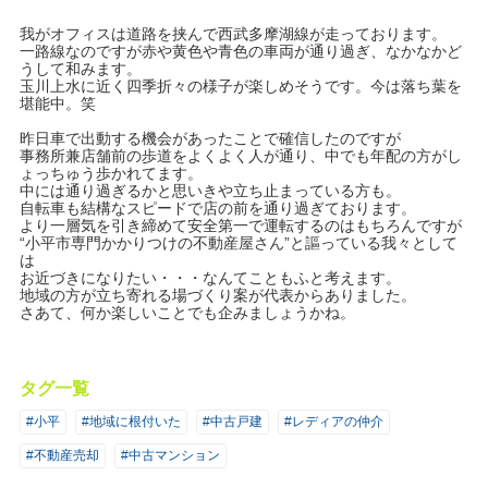
我がオフィスは道路を挟んで西武多摩湖線が走っております。
一路線なのですが赤や黄色や青色の車両が通り過ぎ、なかなかど
うして和みます。
玉川上水に近く四季折々の様子が楽しめそうです。今は落ち葉を
堪能中。笑
昨日車で出動する機会があったことで確信したのですが
事務所兼店舗前の歩道をよくよく人が通り、中でも年配の方がし
ょっちゅう歩かれてます。
中には通り過ぎるかと思いきや立ち止まっている方も。
自転車も結構なスピードで店の前を通り過ぎております。
より一層気を引き締めて安全第一で運転するのはもちろんですが
“小平市専門かかりつけの不動産屋さん”と謳っている我々として
は
お近づきになりたい・・・なんてこともふと考えます。
地域の方が立ち寄れる場づくり案が代表からありました。
さあて、何か楽しいことでも企みましょうかね。
タグ一覧
#小平
#地域に根付いた
#中古戸建
#レディアの仲介
#不動産売却
#中古マンション