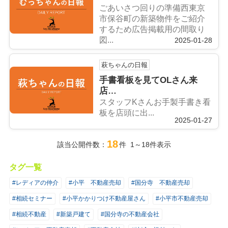
ごあいさつ回りの準備西東京
市保谷町の新築物件をご紹介
するため広告掲載用の間取り
図...
2025-01-28
萩ちゃんの日報
手書看板を見てOLさん来
店…
スタッフKさんお手製手書き看
板を店頭に出...
2025-01-27
18
該当公開件数：
件 1～18件表示
タグ一覧
#レディアの仲介
#小平 不動産売却
#国分寺 不動産売却
#相続セミナー
#小平かかりつけ不動産屋さん
#小平市不動産売却
#相続不動産
#新築戸建て
#国分寺の不動産会社