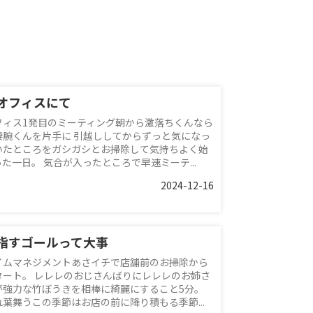
オフィスにて
フィス1発目のミーティング朝から激落ちくんなら
凄腕くんを片手に 引越ししてからずっと気になっ
いたところをガシガシとお掃除して気持ちよく始
った一日。 気合が入ったところで早速ミーテ...
2024-12-16
指すゴールって大事
イムマネジメントあさイチで店舗前のお掃除から
タート。 レレレのおじさんばりにレレレのお姉さ
が強力な竹ぼうきを相棒に綺麗にすること5分。
れ葉舞うこの季節はお店の前に降り積もる季節...