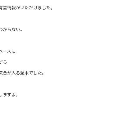
有益情報がいただけました。
わからない。
ベースに
がら
気合が入る週末でした。
しますよ。