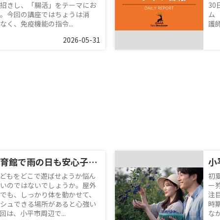
招きし、「腸活」をテーマにお
3
。今回の講座ではちょうは消
ム
く、免疫機能の指令...
護師
2026-05-31
小平市民総合体育館で雨の日も安心子連れレジャー！周辺情報と便利な利用のコツを紹介
どもをどこで遊ばせようか悩ん
初
いのではないでしょうか。屋外
ー
でも、しっかり体を動かせて、
注
シュできる場所があると心強い
時
は、小平市周辺で...
な