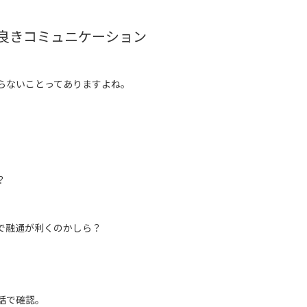
良きコミュニケーション
らないことってありますよね。
？
で融通が利くのかしら？
話で確認。