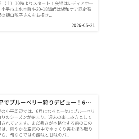
0日（土）10時よりスタート！会場はレディアホー
 小平市上水本町4-20-18講師は緩和ケア認定看
の樋口敬子さんをお招き...
2026-05-21
小平でブルーベリー狩りデビュー！6月の味わい方と周辺スポット紹介
夏の小平周辺では、6月になると一気にブルーベリ
狩りのシーズンが始まり、週末の楽しみ方として
目されています。まだ暑さが本格化する前のこの
期は、爽やかな空気の中でゆっくり実を摘み取り
がら、旬ならではの酸味と甘味のバ...