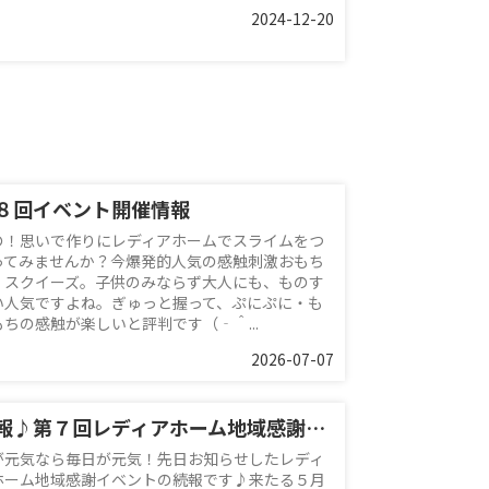
2024-12-20
８回イベント開催情報
の！思いで作りにレディアホームでスライムをつ
ってみませんか？今爆発的人気の感触刺激おもち
、スクイーズ。子供のみならず大人にも、ものす
い人気ですよね。ぎゅっと握って、ぷにぷに・も
もちの感触が楽しいと評判です（‐＾...
2026-07-07
続報♪第７回レディアホーム地域感謝イベント
が元気なら毎日が元気！先日お知らせしたレディ
ホーム地域感謝イベントの続報です♪来たる５月