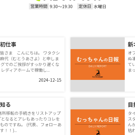
営業時間
定休日
9:30〜19:30
水曜日
初仕事
新
皆さま こんにちは。 ワタクシ
オ
麻代（むとうあさよ）と申しま
ぬ
ログでのご挨拶がすっかり遅くな
て
レディアホームで稼働し...
ま
2024-12-15
知る
目
務所移転の手続きをリストアップ
タ
ざとなるとアレもあったりコレを
ス
ものですね。 (代表、フォローあ
ん
！)...
枯