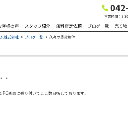
042-
営業時間：
9:3
お客様の声
スタッフ紹介
無料査定依頼
ブログ一覧
売り物
ーム株式会社
ブログ一覧
久々の賃貸物件
・・
PC
て
画面に張り付いてここ数日探しております。