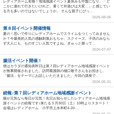
レディアホーム名物！地域感謝イベント夏休みも中盤になり、「ど
こかに連れて行きたいけれど、暑くて外遊びは大変…」と感じてい
る方も多いのではないでしょうか。 そんな親子にぴっ...
2026-08-06
第８回イベント開催情報
夏の！思いで作りにレディアホームでスライムをつくってみません
か？今爆発的人気の感触刺激おもちゃ、スクイーズ。子供のみなら
ず大人にも、ものすごい人気ですよね。ぎゅっと握って...
2026-07-07
腸活イベント開催！
便はカラダの通知表昨日は第７回レディアホーム地域感謝イベント
が無事開催されました。訪問看護師の樋口敬子さんをお招きし、
「腸活」をテーマにお話しいただきました。今回の講座で...
2026-05-31
続報♪第７回レディアホーム地域感謝イベント
腸が元気なら毎日が元気！先日お知らせしたレディアホーム地域感
謝イベントの続報です♪来たる５月30日（土）10時よりスタート！
会場はレディアホーム 小平市上水本町4-20-...
2026-05-21