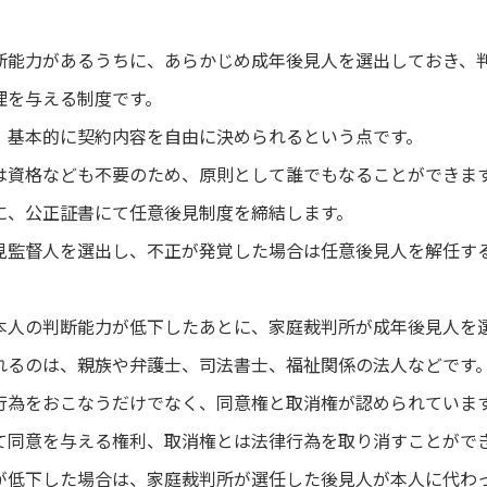
断能力があるうちに、あらかじめ成年後見人を選出しておき、
理を与える制度です。
、基本的に契約内容を自由に決められるという点です。
は資格なども不要のため、原則として誰でもなることができま
に、公正証書にて任意後見制度を締結します。
見監督人を選出し、不正が発覚した場合は任意後見人を解任す
本人の判断能力が低下したあとに、家庭裁判所が成年後見人を
れるのは、親族や弁護士、司法書士、福祉関係の法人などです
行為をおこなうだけでなく、同意権と取消権が認められていま
て同意を与える権利、取消権とは法律行為を取り消すことがで
が低下した場合は、家庭裁判所が選任した後見人が本人に代わ