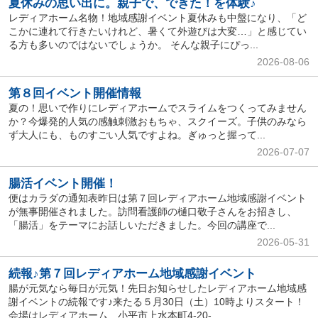
夏休みの思い出に。親子で、できた！を体験♪
レディアホーム名物！地域感謝イベント夏休みも中盤になり、「ど
こかに連れて行きたいけれど、暑くて外遊びは大変…」と感じてい
る方も多いのではないでしょうか。 そんな親子にぴっ...
2026-08-06
第８回イベント開催情報
夏の！思いで作りにレディアホームでスライムをつくってみません
か？今爆発的人気の感触刺激おもちゃ、スクイーズ。子供のみなら
ず大人にも、ものすごい人気ですよね。ぎゅっと握って...
2026-07-07
腸活イベント開催！
便はカラダの通知表昨日は第７回レディアホーム地域感謝イベント
が無事開催されました。訪問看護師の樋口敬子さんをお招きし、
「腸活」をテーマにお話しいただきました。今回の講座で...
2026-05-31
続報♪第７回レディアホーム地域感謝イベント
腸が元気なら毎日が元気！先日お知らせしたレディアホーム地域感
謝イベントの続報です♪来たる５月30日（土）10時よりスタート！
会場はレディアホーム 小平市上水本町4-20-...