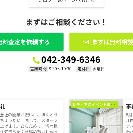
まずはご相談ください！
無料査定を依頼する
まずは無料相
042-349-6346
営業時間
定休日
9:30〜19:30
水曜日
レディアのイベント情報♪
礼
事
会社の開業お祝いに、ほんとう
8
ちょうだいしまして、スタッフ
ル
上げます。あらためて、皆々様
ラ
う気持ちを引き締め努力し成長
看