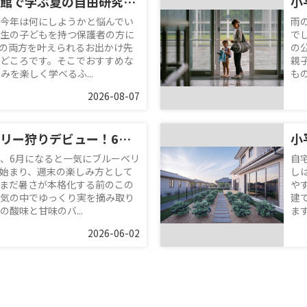
ふれあい下水道館で学ぶ夏の自由研究！小学生におすすめの親子お出かけスポット
今年は何にしようかと悩んでい
雨
生の子どもを持つ保護者の方に
で
の両方を叶えられるお出かけ先
の
どころです。そこでおすすめな
親
を楽しく学べるふ...
も
2026-08-07
小平でブルーベリー狩りデビュー！6月の味わい方と周辺スポット紹介
、6月になると一気にブルーベリ
自
始まり、週末の楽しみ方として
し
まだ暑さが本格化する前のこの
や
気の中でゆっくり実を摘み取り
建
酸味と甘味のバ...
ま
2026-06-02