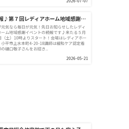
2026-07-07
続報♪第７回レディアホーム地域感謝イベント
が元気なら毎日が元気！先日お知らせしたレディ
ホーム地域感謝イベントの続報です♪来たる５月
0日（土）10時よりスタート！会場はレディアホー
 小平市上水本町4-20-18講師は緩和ケア認定看
の樋口敬子さんをお招き...
2026-05-21