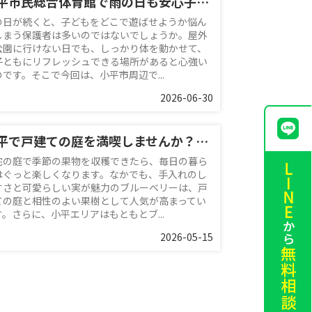
小平市民総合体育館で雨の日も安心子連れレジャー！周辺情報と便利な利用のコツを紹介
の日が続くと、子どもをどこで遊ばせようか悩ん
しまう保護者は多いのではないでしょうか。屋外
公園に行けない日でも、しっかり体を動かせて、
子ともにリフレッシュできる場所があると心強い
のです。そこで今回は、小平市周辺で...
2026-06-30
小平で戸建ての庭を満喫しませんか？ブルーベリー栽培で季節の果物収穫を楽しむ暮らし
宅の庭で季節の果物を収穫できたら、毎日の暮ら
はぐっと楽しくなります。なかでも、手入れのし
すさと可愛らしい実が魅力のブルーベリーは、戸
ての庭と相性のよい果樹として人気が高まってい
す。さらに、小平エリアはもともとブ...
2026-05-15