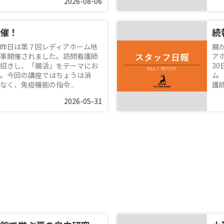
2026-08-06
催！
昨日は第７回レディアホーム地
腸
事開催されました。訪問看護師
ア
招きし、「腸活」をテーマにお
3
。今回の講座ではちょうは消
ム
く、免疫機能の指令...
護師
2026-05-31