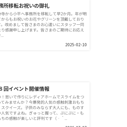
務所移転お祝いの御礼
分寺から小平へ事務所を移転して早2か月。年が明
てからもお祝いのお花やグリーンを頂戴しており
す。改めまして皆さまのお心遣いにスタッフ一同
より感謝申し上げます。皆さまのご期待にお応え
..
2025-02-10
８回イベント開催情報
の！思いで作りにレディアホームでスライムをつ
ってみませんか？今爆発的人気の感触刺激おもち
、スクイーズ。子供のみならず大人にも、ものす
い人気ですよね。ぎゅっと握って、ぷにぷに・も
もちの感触が楽しいと評判です（‐＾...