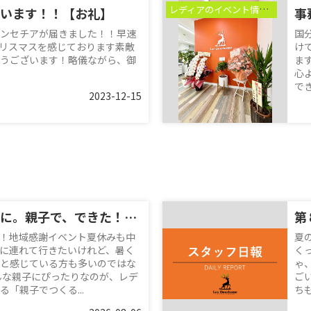
レディアのイベント情報♪
います！！【お礼】
事
ンセチアが届きました！！早速
国
リスマスを感じております素敵
け
うございます！略儀ながら、御
ま
心
でき.
2023-12-15
夏休みの思い出に。親子で、できた！を体験♪
第
！地域感謝イベント夏休みも中
夏
に連れて行きたいけれど、暑く
く
と感じている方も多いのではな
ゃ
んな親子にぴったりなのが、レデ
ご
「親子でつくる...
ち