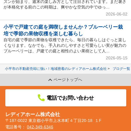
ズンが始まり、週末の楽しみ方として注目されています。まだ暑さ
が本格化する前のこの時期は、爽やかな空気の中でゆっ...
2026-06-02
小平で戸建ての庭を満喫しませんか？ブルーベリー栽
培で季節の果物収穫を楽しむ暮らし
自宅の庭で季節の果物を収穫できたら、毎日の暮らしはぐっと楽し
くなります。なかでも、手入れのしやすさと可愛らしい実が魅力の
ブルーベリーは、戸建ての庭と相性のよい果樹として人...
2026-05-15
小平市の不動産売却に強い！地域密着のレディアホーム株式会社
ブログ一覧
ページトップへ
電話でお問い合わせ
レディアホーム株式会社
〒187-0022 東京都小平市上水本町４丁目20-18 １F
電話番号：
042-349-6346