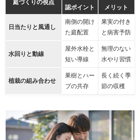
庭づくりの視点
認ポイント
メリット
南側の開け
果実の付き
日当たりと風通し
た庭配置
と病害予防
屋外水栓と
無理のない
水回りと動線
短い導線
水やり習慣
果樹とハー
長く続く季
植栽の組み合わせ
ブの共存
節の収穫