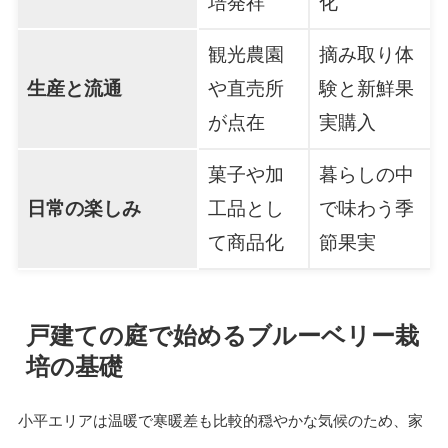
培発祥
化
観光農園
摘み取り体
生産と流通
や直売所
験と新鮮果
が点在
実購入
菓子や加
暮らしの中
日常の楽しみ
工品とし
で味わう季
て商品化
節果実
戸建ての庭で始めるブルーベリー栽
培の基礎
小平エリアは温暖で寒暖差も比較的穏やかな気候のため、家