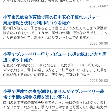
えられるお出かけ先探しは、毎年の悩みどころです。そ...
2026-08-07
小平市民総合体育館で雨の日も安心子連れレジャー！
周辺情報と便利な利用のコツを紹介
雨の日が続くと、子どもをどこで遊ばせようか悩んでしまう保護者
は多いのではないでしょうか。屋外の公園に行けない日でも、しっ
かり体を動かせて、親子ともにリフレッシュできる場所...
2026-06-30
小平でブルーベリー狩りデビュー！6月の味わい方と周
辺スポット紹介
初夏の小平周辺では、6月になると一気にブルーベリー狩りのシー
ズンが始まり、週末の楽しみ方として注目されています。まだ暑さ
が本格化する前のこの時期は、爽やかな空気の中でゆっ...
2026-06-02
小平で戸建ての庭を満喫しませんか？ブルーベリー栽
培で季節の果物収穫を楽しむ暮らし
自宅の庭で季節の果物を収穫できたら、毎日の暮らしはぐっと楽し
くなります。なかでも、手入れのしやすさと可愛らしい実が魅力の