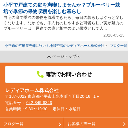
小平で戸建ての庭を満喫しませんか？ブルーベリー栽
培で季節の果物収穫を楽しむ暮らし
自宅の庭で季節の果物を収穫できたら、毎日の暮らしはぐっと楽し
くなります。なかでも、手入れのしやすさと可愛らしい実が魅力の
ブルーベリーは、戸建ての庭と相性のよい果樹として人...
2026-05-15
小平市の不動産売却に強い！地域密着のレディアホーム株式会社
ブログ一覧
ページトップへ
電話でお問い合わせ
レディアホーム株式会社
〒187-0022 東京都小平市上水本町４丁目20-18 １F
電話番号：
042-349-6346
営業時間：9:30〜19:30
定休日：水曜日
ブログ一覧
お客様の声一覧