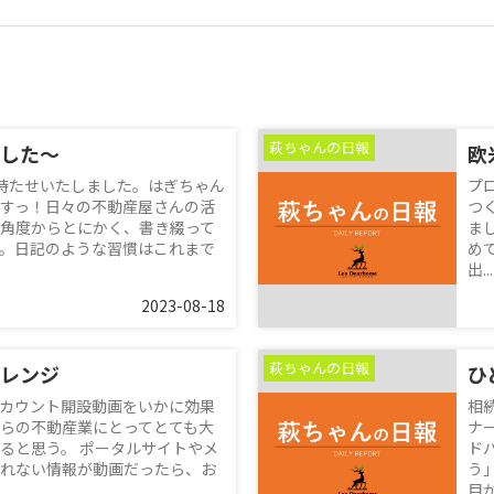
萩ちゃんの日報
した～
欧
待たせいたしました。はぎちゃん
プ
すっ！日々の不動産屋さんの活
つ
角度からとにかく、書き綴って
ま
。日記のような習慣はこれまで
め
出...
2023-08-18
萩ちゃんの日報
レンジ
ひ
カウント開設動画をいかに効果
相
らの不動産業にとってとても大
ナ
ると思う。 ポータルサイトやメ
ド
れない情報が動画だったら、お
う
目が