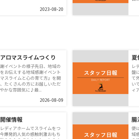
2023-08-20
アロマスライムつくり
謝イベントの様子先日、地域の
レ
をお伝えする地域感謝イベント
盤
マスライムと心の育て方』を開
て
、たくさんの方にお越しいただ
い
かな雰囲気に♪最...
ィ
2026-08-09
開催情報
腸
レディアホームでスライムをつ
便
今爆発的人気の感触刺激おもち
域