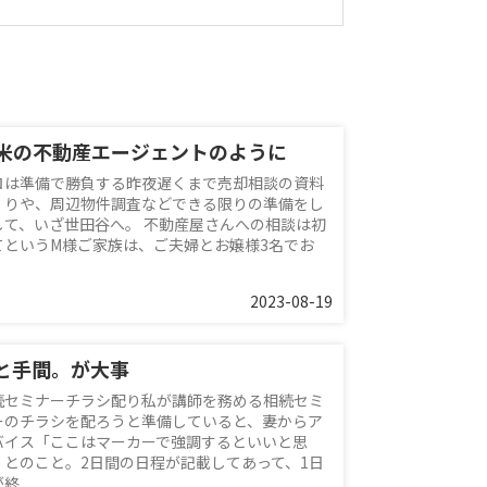
米の不動産エージェントのように
ロは準備で勝負する昨夜遅くまで売却相談の資料
くりや、周辺物件調査などできる限りの準備をし
して、いざ世田谷へ。 不動産屋さんへの相談は初
てというM様ご家族は、ご夫婦とお嬢様3名でお
2023-08-19
と手間。が大事
続セミナーチラシ配り私が講師を務める相続セミ
ーのチラシを配ろうと準備していると、妻からア
バイス「ここはマーカーで強調するといいと思
」とのこと。2日間の日程が記載してあって、1日
終...