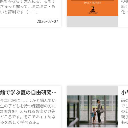
供のみならず大人にも、ものす
の
ぎゅっと握って、ぷにぷに・も
話
と評判です（‐＾...
化
2026-07-07
ふれあい下水道館で学ぶ夏の自由研究！小学生におすすめの親子お出かけスポット
今年は何にしようかと悩んでい
雨
生の子どもを持つ保護者の方に
で
の両方を叶えられるお出かけ先
の
どころです。そこでおすすめな
親
を楽しく学べるふ...
も