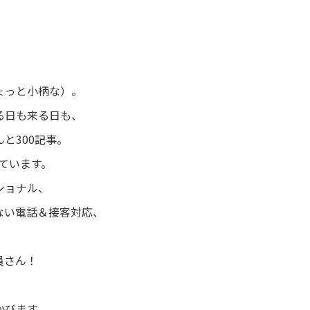
。
ょっと小柄な）。
る日も来る日も、
と300記事。
ています。
ショナル、
ない電話＆接客対応、
、
員さん！
かびます。