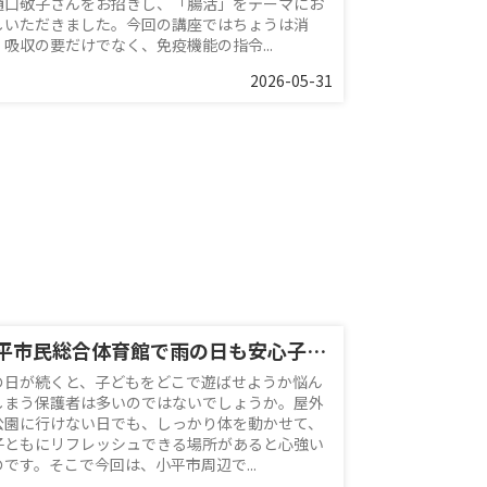
樋口敬子さんをお招きし、「腸活」をテーマにお
しいただきました。今回の講座ではちょうは消
・吸収の要だけでなく、免疫機能の指令...
2026-05-31
小平市民総合体育館で雨の日も安心子連れレジャー！周辺情報と便利な利用のコツを紹介
の日が続くと、子どもをどこで遊ばせようか悩ん
しまう保護者は多いのではないでしょうか。屋外
公園に行けない日でも、しっかり体を動かせて、
子ともにリフレッシュできる場所があると心強い
のです。そこで今回は、小平市周辺で...