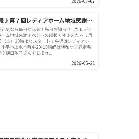
2026-07-07
続報♪第７回レディアホーム地域感謝イベント
が元気なら毎日が元気！先日お知らせしたレディ
ホーム地域感謝イベントの続報です♪来たる５月
0日（土）10時よりスタート！会場はレディアホー
 小平市上水本町4-20-18講師は緩和ケア認定看
の樋口敬子さんをお招き...
2026-05-21