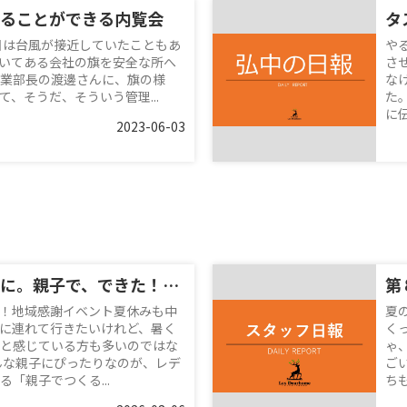
ることができる内覧会
タ
日は台風が接近していたこともあ
や
いてある会社の旗を安全な所へ
さ
業部長の渡邊さんに、旗の様
な
、そうだ、そういう管理...
た
に伝
2023-06-03
夏休みの思い出に。親子で、できた！を体験♪
第
！地域感謝イベント夏休みも中
夏
に連れて行きたいけれど、暑く
く
と感じている方も多いのではな
ゃ
んな親子にぴったりなのが、レデ
ご
「親子でつくる...
ち