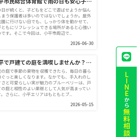
小平市民総合体育館で雨の日も安心子連れレジャー！周辺情報と便利な利用のコツを紹介
の日が続くと、子どもをどこで遊ばせようか悩ん
しまう保護者は多いのではないでしょうか。屋外
公園に行けない日でも、しっかり体を動かせて、
子ともにリフレッシュできる場所があると心強い
のです。そこで今回は、小平市周辺で...
2026-06-30
小平で戸建ての庭を満喫しませんか？ブルーベリー栽培で季節の果物収穫を楽しむ暮らし
宅の庭で季節の果物を収穫できたら、毎日の暮ら
はぐっと楽しくなります。なかでも、手入れのし
すさと可愛らしい実が魅力のブルーベリーは、戸
ての庭と相性のよい果樹として人気が高まってい
す。さらに、小平エリアはもともとブ...
2026-05-15