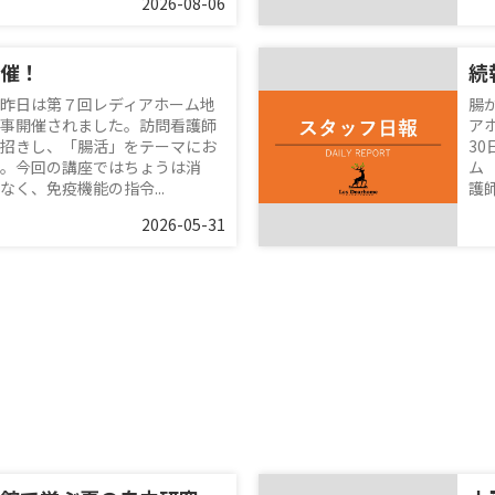
2026-08-06
催！
昨日は第７回レディアホーム地
腸
事開催されました。訪問看護師
ア
招きし、「腸活」をテーマにお
3
。今回の講座ではちょうは消
ム
く、免疫機能の指令...
護師
2026-05-31