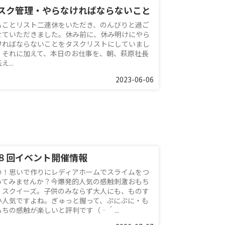
スク管理・やらなければならないこと
ることリスト二連休をいただき、のんびりと過ご
せていただきました。休み前に、休み明けにやら
ければならないことをタスクリストにしていまし
。それに加えて、本日のお仕事を、朝、萩原社長
え...
2023-06-06
８回イベント開催情報
の！思いで作りにレディアホームでスライムをつ
ってみませんか？今爆発的人気の感触刺激おもち
、スクイーズ。子供のみならず大人にも、ものす
い人気ですよね。ぎゅっと握って、ぷにぷに・も
もちの感触が楽しいと評判です（‐＾...