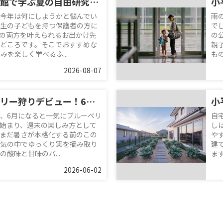
ふれあい下水道館で学ぶ夏の自由研究！小学生におすすめの親子お出かけスポット
今年は何にしようかと悩んでい
雨
生の子どもを持つ保護者の方に
で
の両方を叶えられるお出かけ先
の
どころです。そこでおすすめな
親
を楽しく学べるふ...
も
2026-08-07
小平でブルーベリー狩りデビュー！6月の味わい方と周辺スポット紹介
、6月になると一気にブルーベリ
自
始まり、週末の楽しみ方として
し
まだ暑さが本格化する前のこの
や
気の中でゆっくり実を摘み取り
建
酸味と甘味のバ...
ま
2026-06-02