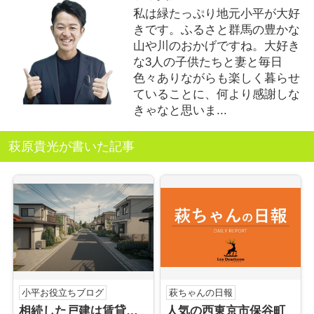
私は緑たっぷり地元小平が大好
きです。ふるさと群馬の豊かな
山や川のおかげですね。大好き
な3人の子供たちと妻と毎日
色々ありながらも楽しく暮らせ
ていることに、何より感謝しな
きゃなと思いま...
萩原貴光が書いた記事
小平お役立ちブログ
萩ちゃんの日報
相続した戸建は賃貸が得か損か？小平市の賃貸市場を解説
人気の西東京市保谷町