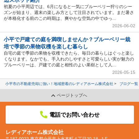
辺スポット紹介
初夏の小平周辺では、6月になると一気にブルーベリー狩りのシー
ズンが始まり、週末の楽しみ方として注目されています。まだ暑さ
が本格化する前のこの時期は、爽やかな空気の中でゆっ...
2026-06-02
小平で戸建ての庭を満喫しませんか？ブルーベリー栽
培で季節の果物収穫を楽しむ暮らし
自宅の庭で季節の果物を収穫できたら、毎日の暮らしはぐっと楽し
くなります。なかでも、手入れのしやすさと可愛らしい実が魅力の
ブルーベリーは、戸建ての庭と相性のよい果樹として人...
2026-05-15
小平市の不動産売却に強い！地域密着のレディアホーム株式会社
ブログ一覧
ページトップへ
電話でお問い合わせ
レディアホーム株式会社
〒187-0022 東京都小平市上水本町４丁目20-18 １F