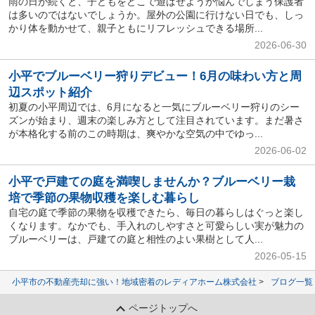
雨の日が続くと、子どもをどこで遊ばせようか悩んでしまう保護者
は多いのではないでしょうか。屋外の公園に行けない日でも、しっ
かり体を動かせて、親子ともにリフレッシュできる場所...
2026-06-30
小平でブルーベリー狩りデビュー！6月の味わい方と周
辺スポット紹介
初夏の小平周辺では、6月になると一気にブルーベリー狩りのシー
ズンが始まり、週末の楽しみ方として注目されています。まだ暑さ
が本格化する前のこの時期は、爽やかな空気の中でゆっ...
2026-06-02
小平で戸建ての庭を満喫しませんか？ブルーベリー栽
培で季節の果物収穫を楽しむ暮らし
自宅の庭で季節の果物を収穫できたら、毎日の暮らしはぐっと楽し
くなります。なかでも、手入れのしやすさと可愛らしい実が魅力の
ブルーベリーは、戸建ての庭と相性のよい果樹として人...
2026-05-15
小平市の不動産売却に強い！地域密着のレディアホーム株式会社
ブログ一覧
ページトップへ