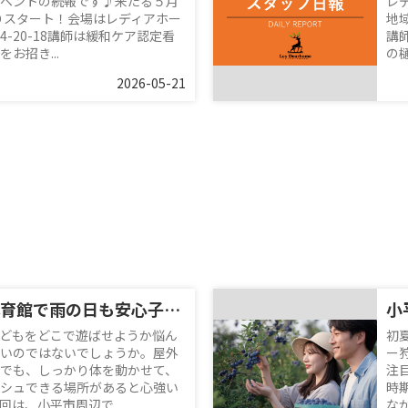
ベントの続報です♪来たる５月
レ
よりスタート！会場はレディアホー
地
-20-18講師は緩和ケア認定看
講
お招き...
の
2026-05-21
小平市民総合体育館で雨の日も安心子連れレジャー！周辺情報と便利な利用のコツを紹介
どもをどこで遊ばせようか悩ん
初
いのではないでしょうか。屋外
ー
でも、しっかり体を動かせて、
注
シュできる場所があると心強い
時
は、小平市周辺で...
な