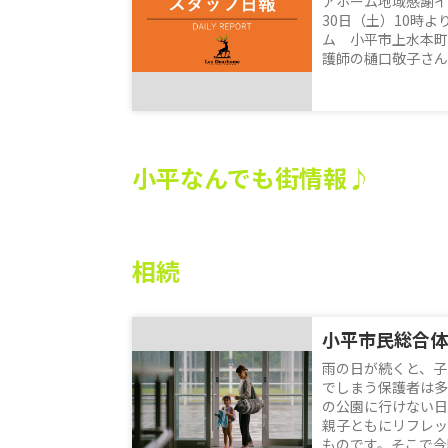
アホーム地域感謝イ
30日（土）10時
ム 小平市上水本町4
護師の樋口敬子さんを
小平なんでも街情報♪
相続
雨の日が続くと、子
でしまう保護者は多
の公園に行けない日
親子ともにリフレッ
ものです。そこで今回