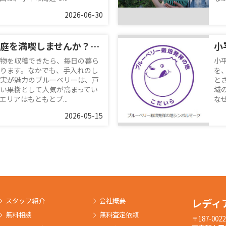
2026-06-30
小平で戸建ての庭を満喫しませんか？ブルーベリー栽培で季節の果物収穫を楽しむ暮らし
物を収穫できたら、毎日の暮ら
小
ります。なかでも、手入れのし
を
実が魅力のブルーベリーは、戸
と
い果樹として人気が高まってい
域
リアはもともとブ...
な
2026-05-15
スタッフ紹介
会社概要
レディ
無料相談
無料査定依頼
〒187-0022