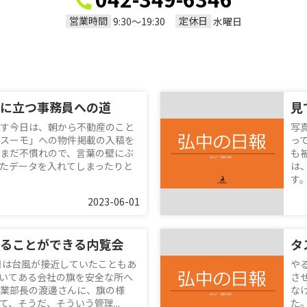
営業時間
定休日
9:30〜19:30
水曜日
に立つ事務員への道
す今日は、朝から不動産のこと
写
スーモ」への物件掲載の入稿を
っ
まだ不慣れので、言葉の壁にぶ
も
たデータを入れてしまったりと
は
す。
2023-06-01
ることができる内覧会
タ
日は台風が接近していたこともあ
や
いてある会社の旗を安全な所へ
さ
業部長の渡邊さんに、旗の様
な
、そうだ、そういう管理...
た