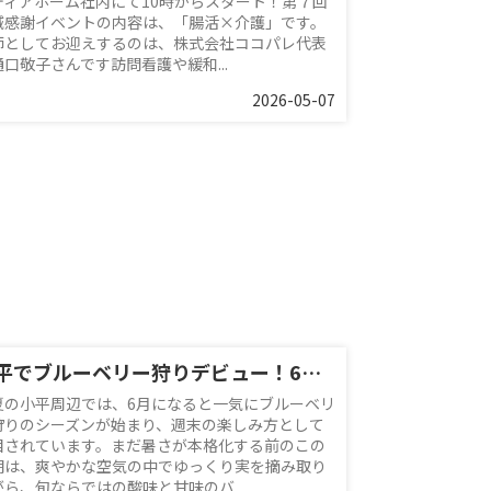
ディアホーム社内にて10時からスタート！第７回
域感謝イベントの内容は、「腸活×介護」です。
師としてお迎えするのは、株式会社ココパレ代表
樋口敬子さんです訪問看護や緩和...
2026-05-07
小平でブルーベリー狩りデビュー！6月の味わい方と周辺スポット紹介
夏の小平周辺では、6月になると一気にブルーベリ
狩りのシーズンが始まり、週末の楽しみ方として
目されています。まだ暑さが本格化する前のこの
期は、爽やかな空気の中でゆっくり実を摘み取り
がら、旬ならではの酸味と甘味のバ...