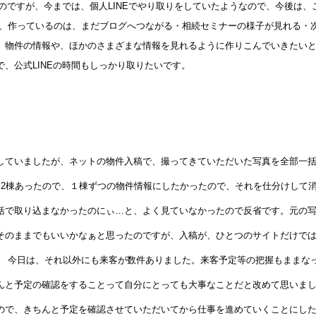
なのですが、今までは、個人LINEでやり取りをしていたようなので、今後は
今、作っているのは、まだブログへつながる・相続セミナーの様子が見れる・
、物件の情報や、ほかのさまざまな情報を見れるように作りこんでいきたい
、公式LINEの時間もしっかり取りたいです。
していましたが、ネットの物件入稿で、撮ってきていただいた写真を全部一
。2棟あったので、１棟ずつの物件情報にしたかったので、それを仕分けして
括で取り込まなかったのにぃ…と、よく見ていなかったので反省です。元の
そのままでもいいかなぁと思ったのですが、入稿が、ひとつのサイトだけで
。 今日は、それ以外にも来客が数件ありました。来客予定等の把握もままな
んと予定の確認をすることって自分にとっても大事なことだと改めて思いま
ので、きちんと予定を確認させていただいてから仕事を進めていくことにし