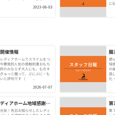
に伝
2023-06-03
開催情報
腸
レディアホームでスライムをつ
便
今爆発的人気の感触刺激おもち
域
供のみならず大人にも、ものす
の
ぎゅっと握って、ぷにぷに・も
話
と評判です（‐＾...
化
2026-07-07
続報♪第７回レディアホーム地域感謝イベント
元気！先日お知らせしたレディ
第