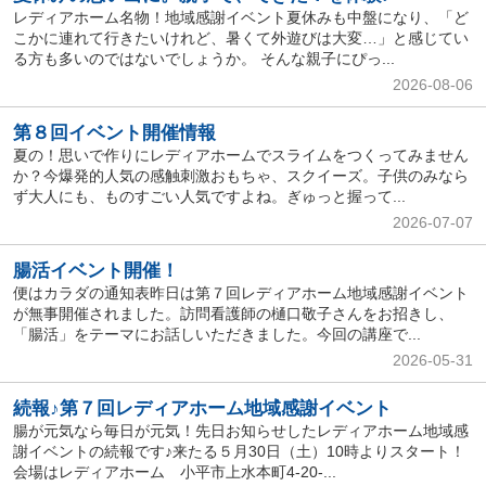
レディアホーム名物！地域感謝イベント夏休みも中盤になり、「ど
こかに連れて行きたいけれど、暑くて外遊びは大変…」と感じてい
る方も多いのではないでしょうか。 そんな親子にぴっ...
2026-08-06
第８回イベント開催情報
夏の！思いで作りにレディアホームでスライムをつくってみません
か？今爆発的人気の感触刺激おもちゃ、スクイーズ。子供のみなら
ず大人にも、ものすごい人気ですよね。ぎゅっと握って...
2026-07-07
腸活イベント開催！
便はカラダの通知表昨日は第７回レディアホーム地域感謝イベント
が無事開催されました。訪問看護師の樋口敬子さんをお招きし、
「腸活」をテーマにお話しいただきました。今回の講座で...
2026-05-31
続報♪第７回レディアホーム地域感謝イベント
腸が元気なら毎日が元気！先日お知らせしたレディアホーム地域感
謝イベントの続報です♪来たる５月30日（土）10時よりスタート！
会場はレディアホーム 小平市上水本町4-20-...