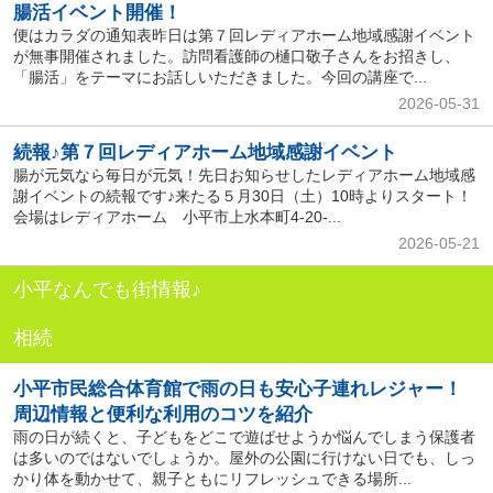
腸活イベント開催！
便はカラダの通知表昨日は第７回レディアホーム地域感謝イベント
が無事開催されました。訪問看護師の樋口敬子さんをお招きし、
「腸活」をテーマにお話しいただきました。今回の講座で...
2026-05-31
続報♪第７回レディアホーム地域感謝イベント
腸が元気なら毎日が元気！先日お知らせしたレディアホーム地域感
謝イベントの続報です♪来たる５月30日（土）10時よりスタート！
会場はレディアホーム 小平市上水本町4-20-...
2026-05-21
小平なんでも街情報♪
相続
小平市民総合体育館で雨の日も安心子連れレジャー！
周辺情報と便利な利用のコツを紹介
雨の日が続くと、子どもをどこで遊ばせようか悩んでしまう保護者
は多いのではないでしょうか。屋外の公園に行けない日でも、しっ
かり体を動かせて、親子ともにリフレッシュできる場所...