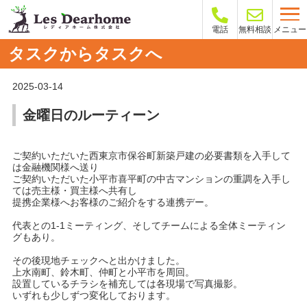
メニュー
電話
無料相談
タスクからタスクへ
2025-03-14
金曜日のルーティーン
ご契約いただいた西東京市保谷町新築戸建の必要書類を入手して
は金融機関様へ送り
ご契約いただいた小平市喜平町の中古マンションの重調を入手し
ては売主様・買主様へ共有し
提携企業様へお客様のご紹介をする連携デー。
代表との
1-1
ミーティング、そしてチームによる全体ミーティン
グもあり。
その後現地チェックへと出かけました。
上水南町、鈴木町、仲町と小平市を周回。
設置しているチラシを補充しては各現場で写真撮影。
いずれも少しずつ変化しております。