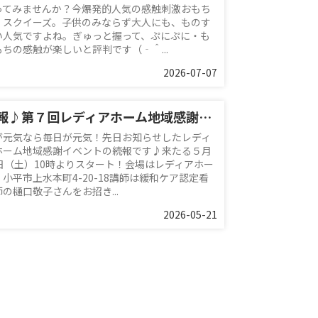
ってみませんか？今爆発的人気の感触刺激おもち
、スクイーズ。子供のみならず大人にも、ものす
い人気ですよね。ぎゅっと握って、ぷにぷに・も
もちの感触が楽しいと評判です（‐＾...
2026-07-07
続報♪第７回レディアホーム地域感謝イベント
が元気なら毎日が元気！先日お知らせしたレディ
ホーム地域感謝イベントの続報です♪来たる５月
0日（土）10時よりスタート！会場はレディアホー
 小平市上水本町4-20-18講師は緩和ケア認定看
の樋口敬子さんをお招き...
2026-05-21