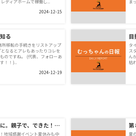
レディアホームで稼働し...
ま
2024-12-15
知る
目
務所移転の手続きをリストアップ
タ
ざとなるとアレもあったりコレを
ス
ものですね。 (代表、フォローあ
ん
！)...
枯
2024-12-19
夏休みの思い出に。親子で、できた！を体験♪
第
！地域感謝イベント夏休みも中
夏