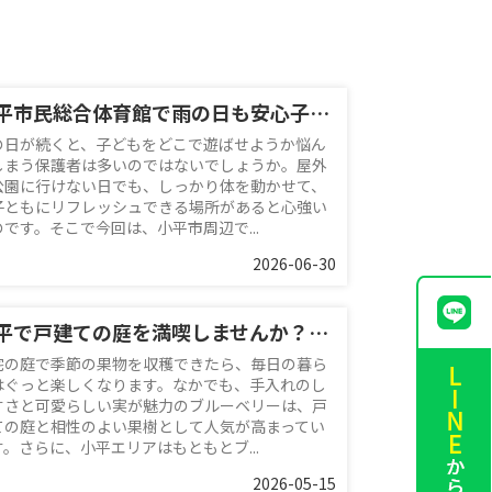
小平市民総合体育館で雨の日も安心子連れレジャー！周辺情報と便利な利用のコツを紹介
の日が続くと、子どもをどこで遊ばせようか悩ん
しまう保護者は多いのではないでしょうか。屋外
公園に行けない日でも、しっかり体を動かせて、
子ともにリフレッシュできる場所があると心強い
のです。そこで今回は、小平市周辺で...
2026-06-30
小平で戸建ての庭を満喫しませんか？ブルーベリー栽培で季節の果物収穫を楽しむ暮らし
宅の庭で季節の果物を収穫できたら、毎日の暮ら
はぐっと楽しくなります。なかでも、手入れのし
すさと可愛らしい実が魅力のブルーベリーは、戸
ての庭と相性のよい果樹として人気が高まってい
す。さらに、小平エリアはもともとブ...
2026-05-15