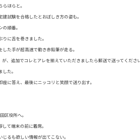
ちらほらと。
宅建試験を合格したとおぼしき方の姿も。
シの順番。
ぶりに舌を巻きました。
をした手が超高速で動き赤鉛筆が走る。
。が、追加でコレとアレを揃えていただきましたら郵送で送ってくださ
ました。
即座に答え、最後にニッコリと笑顔で送り出す。
田区役所へ。
拶して端末の前に着席。
いじるも欲しい情報が出てこない。