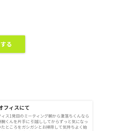
談する
オフィスにて
フィス1発目のミーティング朝から激落ちくんなら
凄腕くんを片手に 引越ししてからずっと気になっ
いたところをガシガシとお掃除して気持ちよく始