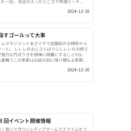
った一日。 気合が入ったところで早速ミーテ...
2024-12-16
指すゴールって大事
イムマネジメントあさイチで店舗前のお掃除から
タート。 レレレのおじさんばりにレレレのお姉さ
が強力な竹ぼうきを相棒に綺麗にすること5分。
れ葉舞うこの季節はお店の前に降り積もる季節...
2024-12-20
８回イベント開催情報
の！思いで作りにレディアホームでスライムをつ