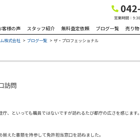
042-
営業時間：
9:3
お客様の声
スタッフ紹介
無料査定依頼
ブログ一覧
売り物
ーム株式会社
ブログ一覧
ザ・プロフェッショナル
口訪問
登庁、といっても職員ではないですが訪れるたび都庁の広さを感じます
め揃えた書類を持参して免許担当窓口を訪ねました。