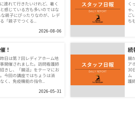
に連れて行きたいけれど、暑く
く
と感じている方も多いのではな
ゃ
んな親子にぴったりなのが、レデ
ご
「親子でつくる...
ち
2026-08-06
催！
昨日は第７回レディアホーム地
腸
事開催されました。訪問看護師
ア
招きし、「腸活」をテーマにお
3
。今回の講座ではちょうは消
ム
く、免疫機能の指令...
護師
2026-05-31