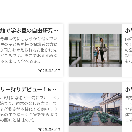
ふれあい下水道館で学ぶ夏の自由研究！小学生におすすめの親子お出かけスポット
今年は何にしようかと悩んでい
雨
生の子どもを持つ保護者の方に
で
の両方を叶えられるお出かけ先
の
どころです。そこでおすすめな
親
を楽しく学べるふ...
も
2026-08-07
小平でブルーベリー狩りデビュー！6月の味わい方と周辺スポット紹介
、6月になると一気にブルーベリ
自
始まり、週末の楽しみ方として
し
まだ暑さが本格化する前のこの
や
気の中でゆっくり実を摘み取り
建
酸味と甘味のバ...
ま
2026-06-02