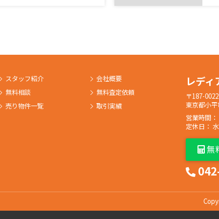
スタッフ紹介
会社概要
レディ
無料相談
無料査定依頼
〒187-0022
東京都小平市
売り物件一覧
取引実績
営業時間： 9:
定休日： 
無
042
Copy