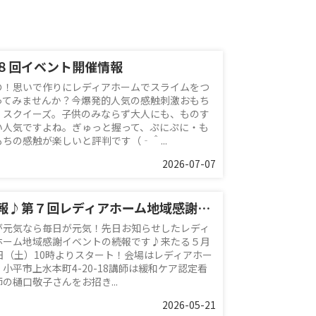
８回イベント開催情報
の！思いで作りにレディアホームでスライムをつ
ってみませんか？今爆発的人気の感触刺激おもち
、スクイーズ。子供のみならず大人にも、ものす
い人気ですよね。ぎゅっと握って、ぷにぷに・も
もちの感触が楽しいと評判です（‐＾...
2026-07-07
続報♪第７回レディアホーム地域感謝イベント
が元気なら毎日が元気！先日お知らせしたレディ
ホーム地域感謝イベントの続報です♪来たる５月
0日（土）10時よりスタート！会場はレディアホー
 小平市上水本町4-20-18講師は緩和ケア認定看
の樋口敬子さんをお招き...
2026-05-21