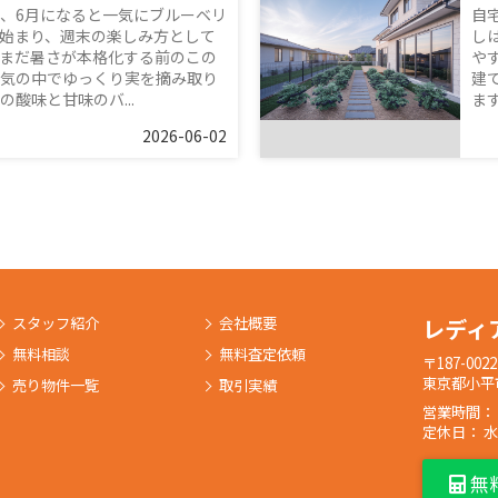
、6月になると一気にブルーベリ
自
始まり、週末の楽しみ方として
し
まだ暑さが本格化する前のこの
や
気の中でゆっくり実を摘み取り
建
酸味と甘味のバ...
ま
2026-06-02
スタッフ紹介
会社概要
レディ
無料相談
無料査定依頼
〒187-0022
東京都小平市
売り物件一覧
取引実績
営業時間： 9:
定休日： 
無