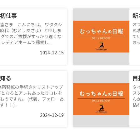
初仕事
新
皆さま こんにちは。 ワタクシ
オ
麻代（むとうあさよ）と申しま
ぬ
ログでのご挨拶がすっかり遅くな
て
レディアホームで稼働し...
ま
2024-12-15
知る
目
務所移転の手続きをリストアップ
タ
ざとなるとアレもあったりコレを
ス
ものですね。 (代表、フォローあ
ん
！)...
枯
2024-12-19