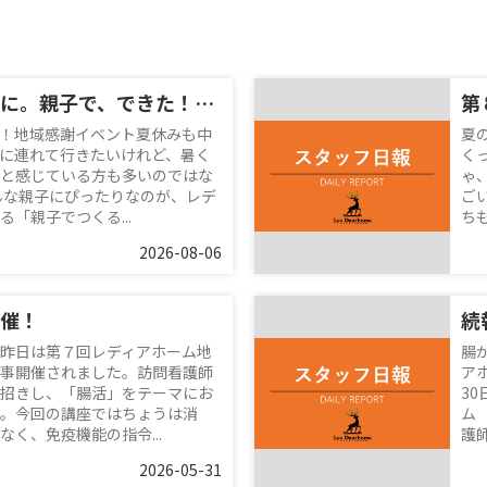
夏休みの思い出に。親子で、できた！を体験♪
第
！地域感謝イベント夏休みも中
夏
に連れて行きたいけれど、暑く
く
と感じている方も多いのではな
ゃ
んな親子にぴったりなのが、レデ
ご
「親子でつくる...
ち
2026-08-06
催！
昨日は第７回レディアホーム地
腸
事開催されました。訪問看護師
ア
招きし、「腸活」をテーマにお
3
。今回の講座ではちょうは消
ム
く、免疫機能の指令...
護師
2026-05-31