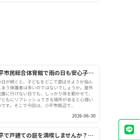
小平市民総合体育館で雨の日も安心子連れレジャー！周辺情報と便利な利用のコツを紹介
の日が続くと、子どもをどこで遊ばせようか悩ん
しまう保護者は多いのではないでしょうか。屋外
公園に行けない日でも、しっかり体を動かせて、
子ともにリフレッシュできる場所があると心強い
のです。そこで今回は、小平市周辺で...
2026-06-30
小平で戸建ての庭を満喫しませんか？ブルーベリー栽培で季節の果物収穫を楽しむ暮らし