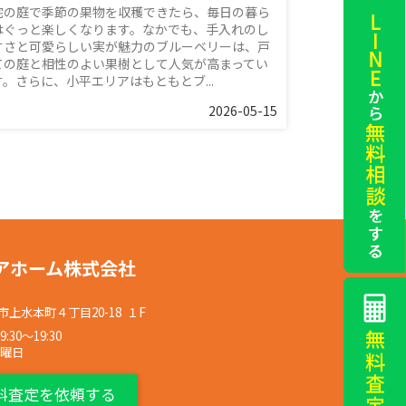
宅の庭で季節の果物を収穫できたら、毎日の暮ら
はぐっと楽しくなります。なかでも、手入れのし
すさと可愛らしい実が魅力のブルーベリーは、戸
ての庭と相性のよい果樹として人気が高まってい
す。さらに、小平エリアはもともとブ...
2026-05-15
アホーム株式会社
上水本町４丁目20-18 １F
30〜19:30
水曜日
料査定を依頼する