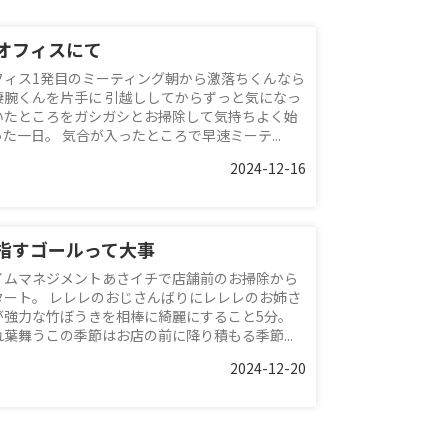
オフィスにて
フィス1発目のミーティング朝から激落ちくんなら
凄腕くんを片手に 引越ししてからずっと気になっ
いたところをガシガシとお掃除して気持ちよく始
った一日。 気合が入ったところで早速ミーテ...
2024-12-16
指すゴールって大事
イムマネジメントあさイチで店舗前のお掃除から
タート。 レレレのおじさんばりにレレレのお姉さ
が強力な竹ぼうきを相棒に綺麗にすること5分。
れ葉舞うこの季節はお店の前に降り積もる季節...
2024-12-20