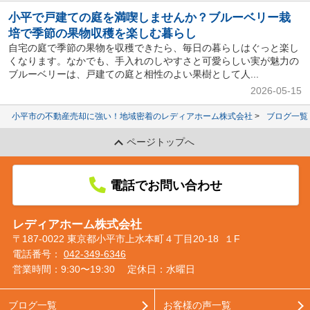
小平で戸建ての庭を満喫しませんか？ブルーベリー栽
培で季節の果物収穫を楽しむ暮らし
自宅の庭で季節の果物を収穫できたら、毎日の暮らしはぐっと楽し
くなります。なかでも、手入れのしやすさと可愛らしい実が魅力の
ブルーベリーは、戸建ての庭と相性のよい果樹として人...
2026-05-15
小平市の不動産売却に強い！地域密着のレディアホーム株式会社
ブログ一覧
ページトップへ
電話でお問い合わせ
レディアホーム株式会社
〒187-0022 東京都小平市上水本町４丁目20-18 １F
電話番号：
042-349-6346
営業時間：9:30〜19:30
定休日：水曜日
ブログ一覧
お客様の声一覧