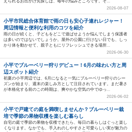
えられるお出かけ先探しは、毎年の悩みどころです。そ...
2026-08-07
小平市民総合体育館で雨の日も安心子連れレジャー！
周辺情報と便利な利用のコツを紹介
雨の日が続くと、子どもをどこで遊ばせようか悩んでしまう保護者
は多いのではないでしょうか。屋外の公園に行けない日でも、しっ
かり体を動かせて、親子ともにリフレッシュできる場所...
2026-06-30
小平でブルーベリー狩りデビュー！6月の味わい方と周
辺スポット紹介
初夏の小平周辺では、6月になると一気にブルーベリー狩りのシー
ズンが始まり、週末の楽しみ方として注目されています。まだ暑さ
が本格化する前のこの時期は、爽やかな空気の中でゆっ...
2026-06-02
小平で戸建ての庭を満喫しませんか？ブルーベリー栽
培で季節の果物収穫を楽しむ暮らし
自宅の庭で季節の果物を収穫できたら、毎日の暮らしはぐっと楽し
くなります。なかでも、手入れのしやすさと可愛らしい実が魅力の