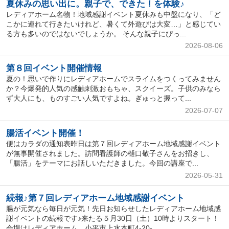
夏休みの思い出に。親子で、できた！を体験♪
レディアホーム名物！地域感謝イベント夏休みも中盤になり、「ど
こかに連れて行きたいけれど、暑くて外遊びは大変…」と感じてい
る方も多いのではないでしょうか。 そんな親子にぴっ...
2026-08-06
第８回イベント開催情報
夏の！思いで作りにレディアホームでスライムをつくってみません
か？今爆発的人気の感触刺激おもちゃ、スクイーズ。子供のみなら
ず大人にも、ものすごい人気ですよね。ぎゅっと握って...
2026-07-07
腸活イベント開催！
便はカラダの通知表昨日は第７回レディアホーム地域感謝イベント
が無事開催されました。訪問看護師の樋口敬子さんをお招きし、
「腸活」をテーマにお話しいただきました。今回の講座で...
2026-05-31
続報♪第７回レディアホーム地域感謝イベント
腸が元気なら毎日が元気！先日お知らせしたレディアホーム地域感
謝イベントの続報です♪来たる５月30日（土）10時よりスタート！
会場はレディアホーム 小平市上水本町4-20-...