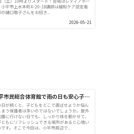
0日（土）10時よりスタート！会場はレディアホー
 小平市上水本町4-20-18講師は緩和ケア認定看
の樋口敬子さんをお招き...
2026-05-21
小平市民総合体育館で雨の日も安心子連れレジャー！周辺情報と便利な利用のコツを紹介
の日が続くと、子どもをどこで遊ばせようか悩ん
しまう保護者は多いのではないでしょうか。屋外
公園に行けない日でも、しっかり体を動かせて、
子ともにリフレッシュできる場所があると心強い
のです。そこで今回は、小平市周辺で...