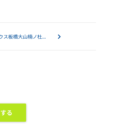
ス板橋大山楠ノ杜...
談する