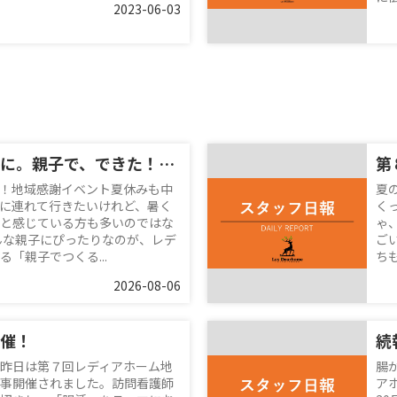
2023-06-03
夏休みの思い出に。親子で、できた！を体験♪
第
！地域感謝イベント夏休みも中
夏
に連れて行きたいけれど、暑く
く
と感じている方も多いのではな
ゃ
んな親子にぴったりなのが、レデ
ご
「親子でつくる...
ち
2026-08-06
催！
昨日は第７回レディアホーム地
腸
事開催されました。訪問看護師
ア