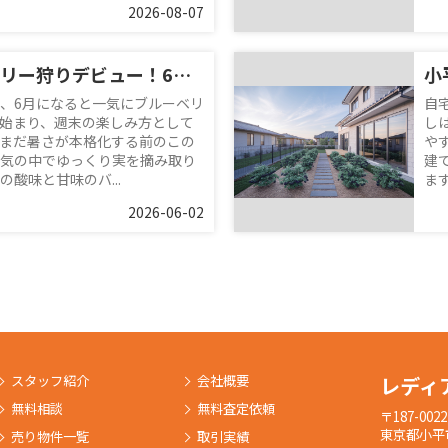
2026-08-07
小平でブルーベリー狩りデビュー！6月の味わい方と周辺スポット紹介
、6月になると一気にブルーベリ
自
始まり、週末の楽しみ方として
し
まだ暑さが本格化する前のこの
や
気の中でゆっくり実を摘み取り
建
酸味と甘味のバ...
ま
2026-06-02
スタッフ紹介
会社概要
レディ
無料相談
無料査定依頼
〒187-0022
東京都小平市
売り物件一覧
取引実績