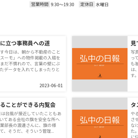
営業時間
定休日
9:30〜19:30
水曜日
に立つ事務員への道
す今日は、朝から不動産のこと
写
スーモ」への物件掲載の入稿を
っ
まだ不慣れので、言葉の壁にぶ
も
たデータを入れてしまったりと
は
す。
2023-06-01
ることができる内覧会
タ
日は台風が接近していたこともあ
や
いてある会社の旗を安全な所へ
さ
業部長の渡邊さんに、旗の様
な
、そうだ、そういう管理...
た
に伝