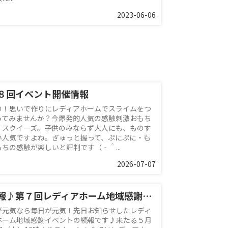
2023-06-06
８回イベント開催情報
の！思いで作りにレディアホームでスライムをつ
ってみませんか？今爆発的人気の感触刺激おもち
、スクイーズ。子供のみならず大人にも、ものす
い人気ですよね。ぎゅっと握って、ぷにぷに・も
もちの感触が楽しいと評判です（‐＾...
2026-07-07
続報♪第７回レディアホーム地域感謝イベント
が元気なら毎日が元気！先日お知らせしたレディ
ホーム地域感謝イベントの続報です♪来たる５月