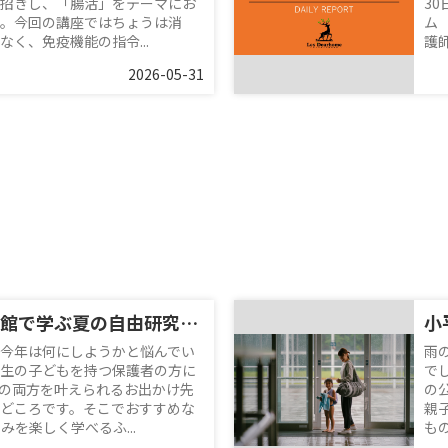
招きし、「腸活」をテーマにお
3
。今回の講座ではちょうは消
ム
く、免疫機能の指令...
護師
2026-05-31
ふれあい下水道館で学ぶ夏の自由研究！小学生におすすめの親子お出かけスポット
今年は何にしようかと悩んでい
雨
生の子どもを持つ保護者の方に
で
の両方を叶えられるお出かけ先
の
どころです。そこでおすすめな
親
を楽しく学べるふ...
も