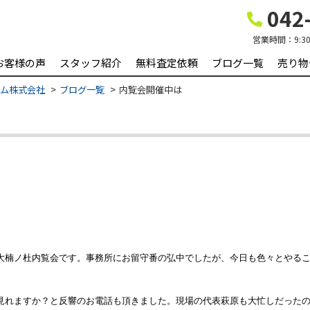
042-
営業時間：
9:3
お客様の声
スタッフ紹介
無料査定依頼
ブログ一覧
売り物
ーム株式会社
ブログ一覧
内覧会開催中は
大楠ノ杜内覧会です。事務所にお留守番の弘中でしたが、今日も色々とやる
見れますか？と反響のお電話も頂きました。現場の代表萩原も大忙しだった