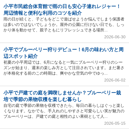
小平市民総合体育館で雨の日も安心子連れレジャー！
周辺情報と便利な利用のコツを紹介
雨の日が続くと、子どもをどこで遊ばせようか悩んでしまう保護者
は多いのではないでしょうか。屋外の公園に行けない日でも、しっ
かり体を動かせて、親子ともにリフレッシュできる場所...
2026-06-30
小平でブルーベリー狩りデビュー！6月の味わい方と周
辺スポット紹介
初夏の小平周辺では、6月になると一気にブルーベリー狩りのシー
ズンが始まり、週末の楽しみ方として注目されています。まだ暑さ
が本格化する前のこの時期は、爽やかな空気の中でゆっ...
2026-06-02
小平で戸建ての庭を満喫しませんか？ブルーベリー栽
培で季節の果物収穫を楽しむ暮らし
自宅の庭で季節の果物を収穫できたら、毎日の暮らしはぐっと楽し
くなります。なかでも、手入れのしやすさと可愛らしい実が魅力の
ブルーベリーは、戸建ての庭と相性のよい果樹として人...
2026-05-15