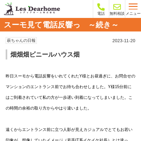
メニュー
電話
無料相談
スーモ見て電話反響っ ～続き～
2023-11-20
萩ちゃんの日報
畑畑畑ビニールハウス畑
昨日スーモから電話反響をいれてくれたY様とお昼過ぎに、お問合せの
マンションのエントランス前でお待ち合わせしました。Y様15分前に
はご到着されていて私の方が一歩遅い到着になってしまいました。こ
の時間の余裕の取り方からやはり違いました。
遠くからエントランス前に立つ人影が見えカジュアルでとてもお若い
印象が、想像していたイメージ（若手IT系イケイケ社長）とは違っ