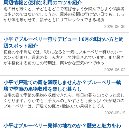
周辺情報と便利な利用のコツを紹介
雨の日が続くと、子どもをどこで遊ばせようか悩んでしまう保護者
は多いのではないでしょうか。屋外の公園に行けない日でも、しっ
かり体を動かせて、親子ともにリフレッシュできる場所...
2026-06-30
小平でブルーベリー狩りデビュー！6月の味わい方と周
辺スポット紹介
初夏の小平周辺では、6月になると一気にブルーベリー狩りのシー
ズンが始まり、週末の楽しみ方として注目されています。まだ暑さ
が本格化する前のこの時期は、爽やかな空気の中でゆっ...
2026-06-02
小平で戸建ての庭を満喫しませんか？ブルーベリー栽
培で季節の果物収穫を楽しむ暮らし
自宅の庭で季節の果物を収穫できたら、毎日の暮らしはぐっと楽し
くなります。なかでも、手入れのしやすさと可愛らしい実が魅力の
ブルーベリーは、戸建ての庭と相性のよい果樹として人...
2026-05-15
小平はブルーベリー発祥の地なのか？歴史と魅力をわ