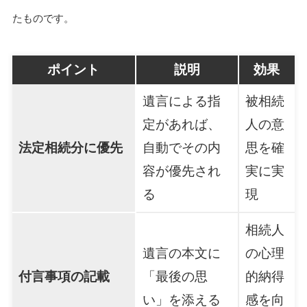
たものです。
ポイント
説明
効果
遺言による指
被相続
定があれば、
人の意
法定相続分に優先
自動でその内
思を確
容が優先され
実に実
る
現
相続人
遺言の本文に
の心理
付言事項の記載
「最後の思
的納得
い」を添える
感を向