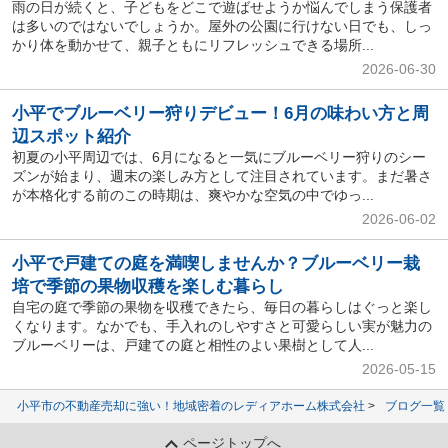
雨の日が続くと、子どもをどこで遊ばせようか悩んでしまう保護者
は多いのではないでしょうか。屋外の公園に行けない日でも、しっ
かり体を動かせて、親子ともにリフレッシュできる場所...
2026-06-30
小平でブルーベリー狩りデビュー！6月の味わい方と周
辺スポット紹介
初夏の小平周辺では、6月になると一気にブルーベリー狩りのシー
ズンが始まり、週末の楽しみ方として注目されています。まだ暑さ
が本格化する前のこの時期は、爽やかな空気の中でゆっ...
2026-06-02
小平で戸建ての庭を満喫しませんか？ブルーベリー栽
培で季節の果物収穫を楽しむ暮らし
自宅の庭で季節の果物を収穫できたら、毎日の暮らしはぐっと楽し
くなります。なかでも、手入れのしやすさと可愛らしい実が魅力の
ブルーベリーは、戸建ての庭と相性のよい果樹として人...
2026-05-15
小平市の不動産売却に強い！地域密着のレディアホーム株式会社
ブログ一覧
ページトップへ