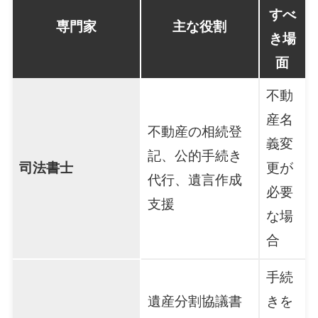
すべ
専門家
主な役割
き場
面
不動
産名
不動産の相続登
義変
記、公的手続き
司法書士
更が
代行、遺言作成
必要
支援
な場
合
手続
遺産分割協議書
きを