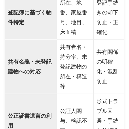
所在、地
登記手続
登記簿に基づく物
番、家屋番
きの却下
件特定
号、地目、
防止・正
床面積
確化
共有者名・
共有関係
持分率、未
共有名義・未登記
の明確
登記建物の
建物への対応
化・混乱
所在・構造
防止
等
形式トラ
公証人関
ブル回
公正証書遺言の利
与、検認不
避・手続
用