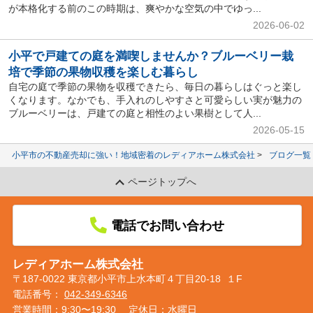
が本格化する前のこの時期は、爽やかな空気の中でゆっ...
2026-06-02
小平で戸建ての庭を満喫しませんか？ブルーベリー栽
培で季節の果物収穫を楽しむ暮らし
自宅の庭で季節の果物を収穫できたら、毎日の暮らしはぐっと楽し
くなります。なかでも、手入れのしやすさと可愛らしい実が魅力の
ブルーベリーは、戸建ての庭と相性のよい果樹として人...
2026-05-15
小平市の不動産売却に強い！地域密着のレディアホーム株式会社
ブログ一覧
ページトップへ
電話でお問い合わせ
レディアホーム株式会社
〒187-0022 東京都小平市上水本町４丁目20-18 １F
電話番号：
042-349-6346
営業時間：9:30〜19:30
定休日：水曜日