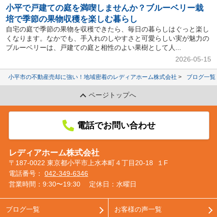
小平で戸建ての庭を満喫しませんか？ブルーベリー栽
培で季節の果物収穫を楽しむ暮らし
自宅の庭で季節の果物を収穫できたら、毎日の暮らしはぐっと楽し
くなります。なかでも、手入れのしやすさと可愛らしい実が魅力の
ブルーベリーは、戸建ての庭と相性のよい果樹として人...
2026-05-15
小平市の不動産売却に強い！地域密着のレディアホーム株式会社
ブログ一覧
ページトップへ
電話でお問い合わせ
レディアホーム株式会社
〒187-0022 東京都小平市上水本町４丁目20-18 １F
電話番号：
042-349-6346
営業時間：9:30〜19:30
定休日：水曜日
ブログ一覧
お客様の声一覧