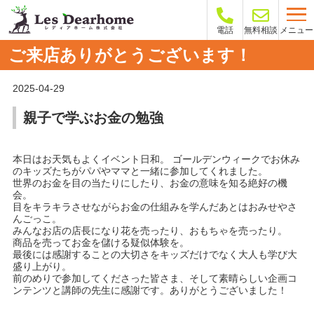
メニュー
電話
無料相談
ご来店ありがとうございます！
2025-04-29
親子で学ぶお金の勉強
本日はお天気もよくイベント日和。 ゴールデンウィークでお休み
のキッズたちがパパやママと一緒に参加してくれました。
世界のお金を目の当たりにしたり、お金の意味を知る絶好の機
会。
目をキラキラさせながらお金の仕組みを学んだあとはおみせやさ
んごっこ。
みんなお店の店長になり花を売ったり、おもちゃを売ったり。
商品を売ってお金を儲ける疑似体験を。
最後には感謝することの大切さをキッズだけでなく大人も学び大
盛り上がり。
前のめりで参加してくださった皆さま、そして素晴らしい企画コ
ンテンツと講師の先生に感謝です。ありがとうございました！