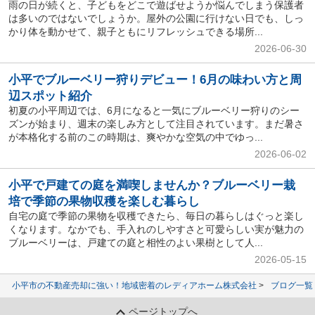
雨の日が続くと、子どもをどこで遊ばせようか悩んでしまう保護者
は多いのではないでしょうか。屋外の公園に行けない日でも、しっ
かり体を動かせて、親子ともにリフレッシュできる場所...
2026-06-30
小平でブルーベリー狩りデビュー！6月の味わい方と周
辺スポット紹介
初夏の小平周辺では、6月になると一気にブルーベリー狩りのシー
ズンが始まり、週末の楽しみ方として注目されています。まだ暑さ
が本格化する前のこの時期は、爽やかな空気の中でゆっ...
2026-06-02
小平で戸建ての庭を満喫しませんか？ブルーベリー栽
培で季節の果物収穫を楽しむ暮らし
自宅の庭で季節の果物を収穫できたら、毎日の暮らしはぐっと楽し
くなります。なかでも、手入れのしやすさと可愛らしい実が魅力の
ブルーベリーは、戸建ての庭と相性のよい果樹として人...
2026-05-15
小平市の不動産売却に強い！地域密着のレディアホーム株式会社
ブログ一覧
ページトップへ