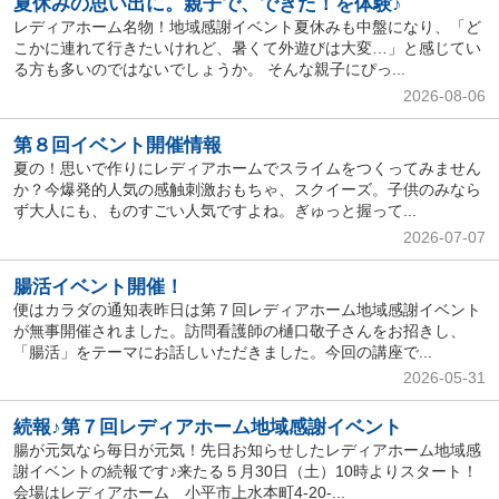
夏休みの思い出に。親子で、できた！を体験♪
レディアホーム名物！地域感謝イベント夏休みも中盤になり、「ど
こかに連れて行きたいけれど、暑くて外遊びは大変…」と感じてい
る方も多いのではないでしょうか。 そんな親子にぴっ...
2026-08-06
第８回イベント開催情報
夏の！思いで作りにレディアホームでスライムをつくってみません
か？今爆発的人気の感触刺激おもちゃ、スクイーズ。子供のみなら
ず大人にも、ものすごい人気ですよね。ぎゅっと握って...
2026-07-07
腸活イベント開催！
便はカラダの通知表昨日は第７回レディアホーム地域感謝イベント
が無事開催されました。訪問看護師の樋口敬子さんをお招きし、
「腸活」をテーマにお話しいただきました。今回の講座で...
2026-05-31
続報♪第７回レディアホーム地域感謝イベント
腸が元気なら毎日が元気！先日お知らせしたレディアホーム地域感
謝イベントの続報です♪来たる５月30日（土）10時よりスタート！
会場はレディアホーム 小平市上水本町4-20-...