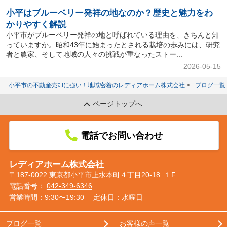
小平はブルーベリー発祥の地なのか？歴史と魅力をわ
かりやすく解説
小平市がブルーベリー発祥の地と呼ばれている理由を、きちんと知
っていますか。昭和43年に始まったとされる栽培の歩みには、研究
者と農家、そして地域の人々の挑戦が重なったストー...
2026-05-15
小平市の不動産売却に強い！地域密着のレディアホーム株式会社
ブログ一覧
ページトップへ
電話でお問い合わせ
レディアホーム株式会社
〒187-0022 東京都小平市上水本町４丁目20-18 １F
電話番号：
042-349-6346
営業時間：9:30〜19:30
定休日：水曜日
ブログ一覧
お客様の声一覧