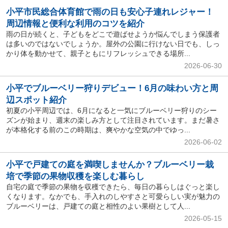
小平市民総合体育館で雨の日も安心子連れレジャー！
周辺情報と便利な利用のコツを紹介
雨の日が続くと、子どもをどこで遊ばせようか悩んでしまう保護者
は多いのではないでしょうか。屋外の公園に行けない日でも、しっ
かり体を動かせて、親子ともにリフレッシュできる場所...
2026-06-30
小平でブルーベリー狩りデビュー！6月の味わい方と周
辺スポット紹介
初夏の小平周辺では、6月になると一気にブルーベリー狩りのシー
ズンが始まり、週末の楽しみ方として注目されています。まだ暑さ
が本格化する前のこの時期は、爽やかな空気の中でゆっ...
2026-06-02
小平で戸建ての庭を満喫しませんか？ブルーベリー栽
培で季節の果物収穫を楽しむ暮らし
自宅の庭で季節の果物を収穫できたら、毎日の暮らしはぐっと楽し
くなります。なかでも、手入れのしやすさと可愛らしい実が魅力の
ブルーベリーは、戸建ての庭と相性のよい果樹として人...
2026-05-15