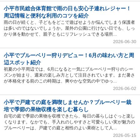
小平市民総合体育館で雨の日も安心子連れレジャー！
周辺情報と便利な利用のコツを紹介
雨の日が続くと、子どもをどこで遊ばせようか悩んでしまう保護者
は多いのではないでしょうか。屋外の公園に行けない日でも、しっ
かり体を動かせて、親子ともにリフレッシュできる場所...
2026-06-30
小平でブルーベリー狩りデビュー！6月の味わい方と周
辺スポット紹介
初夏の小平周辺では、6月になると一気にブルーベリー狩りのシー
ズンが始まり、週末の楽しみ方として注目されています。まだ暑さ
が本格化する前のこの時期は、爽やかな空気の中でゆっ...
2026-06-02
小平で戸建ての庭を満喫しませんか？ブルーベリー栽
培で季節の果物収穫を楽しむ暮らし
自宅の庭で季節の果物を収穫できたら、毎日の暮らしはぐっと楽し
くなります。なかでも、手入れのしやすさと可愛らしい実が魅力の
ブルーベリーは、戸建ての庭と相性のよい果樹として人...
2026-05-15