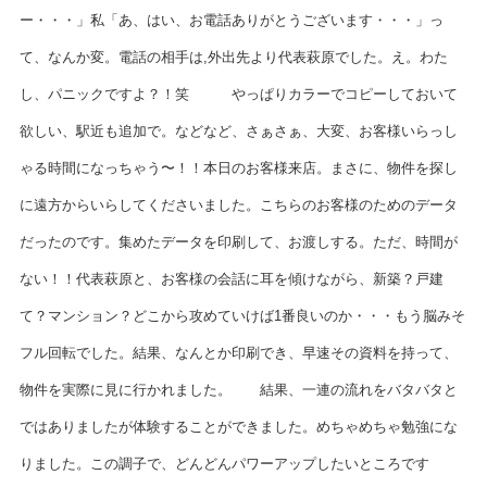
ー・・・」私「あ、はい、お電話ありがとうございます・・・」っ
て、なんか変。電話の相手は,外出先より代表萩原でした。え。わた
し、パニックですよ？！笑 やっぱりカラーでコピーしておいて
欲しい、駅近も追加で。などなど、さぁさぁ、大変、お客様いらっし
ゃる時間になっちゃう〜！！本日のお客様来店。まさに、物件を探し
に遠方からいらしてくださいました。こちらのお客様のためのデータ
だったのです。集めたデータを印刷して、お渡しする。ただ、時間が
ない！！代表萩原と、お客様の会話に耳を傾けながら、新築？戸建
て？マンション？どこから攻めていけば1番良いのか・・・もう脳みそ
フル回転でした。結果、なんとか印刷でき、早速その資料を持って、
物件を実際に見に行かれました。 結果、一連の流れをバタバタと
ではありましたが体験することができました。めちゃめちゃ勉強にな
りました。この調子で、どんどんパワーアップしたいところです