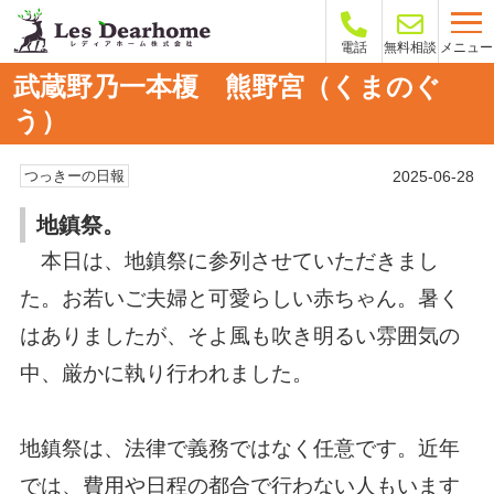
メニュー
電話
無料相談
武蔵野乃一本榎 熊野宮（くまのぐ
う）
2025-06-28
つっきーの日報
地鎮祭。
本日は、地鎮祭に参列させていただきまし
た。お若いご夫婦と可愛らしい赤ちゃん。暑く
はありましたが、そよ風も吹き明るい雰囲気の
中、厳かに執り行われました。
地鎮祭は、法律で義務ではなく任意です。近年
では、費用や日程の都合で行わない人もいます