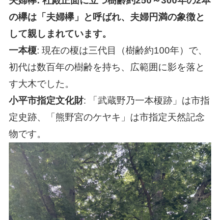
夫婦欅
: 社殿正面に立つ樹齢約250～300年の2本
の欅は「夫婦欅」と呼ばれ、夫婦円満の象徴と
して親しまれています。
一本榎
: 現在の榎は三代目（樹齢約100年）で、
初代は数百年の樹齢を持ち、広範囲に影を落と
す大木でした。
小平市指定文化財
: 「武蔵野乃一本榎跡」は市指
定史跡、「熊野宮のケヤキ」は市指定天然記念
物です。