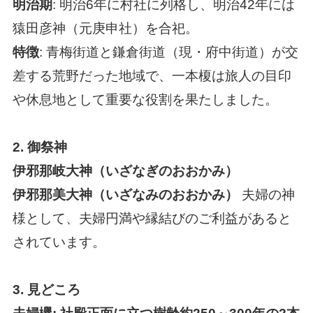
明治期
: 明治6年に村社に列格し、明治42年には
猿田彦神（元庚申社）を合祀。
特徴
: 青梅街道と鎌倉街道（現・府中街道）が交
差する荒野だった地域で、一本榎は旅人の目印
や休息地として重要な役割を果たしました。
2.
御祭神
伊邪那岐大神（いざなぎのおおかみ）
伊邪那美大神（いざなみのおおかみ）
夫婦の神
様として、夫婦円満や縁結びのご利益があると
されています。
3.
見どころ