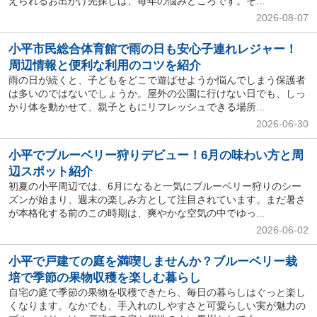
えられるお出かけ先探しは、毎年の悩みどころです。そ...
2026-08-07
小平市民総合体育館で雨の日も安心子連れレジャー！
周辺情報と便利な利用のコツを紹介
雨の日が続くと、子どもをどこで遊ばせようか悩んでしまう保護者
は多いのではないでしょうか。屋外の公園に行けない日でも、しっ
かり体を動かせて、親子ともにリフレッシュできる場所...
2026-06-30
小平でブルーベリー狩りデビュー！6月の味わい方と周
辺スポット紹介
初夏の小平周辺では、6月になると一気にブルーベリー狩りのシー
ズンが始まり、週末の楽しみ方として注目されています。まだ暑さ
が本格化する前のこの時期は、爽やかな空気の中でゆっ...
2026-06-02
小平で戸建ての庭を満喫しませんか？ブルーベリー栽
培で季節の果物収穫を楽しむ暮らし
自宅の庭で季節の果物を収穫できたら、毎日の暮らしはぐっと楽し
くなります。なかでも、手入れのしやすさと可愛らしい実が魅力の