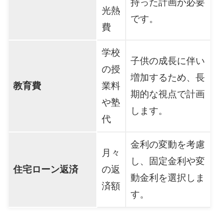
持った計画が必要
光熱
です。
費
学校
子供の成長に伴い
の授
増加するため、長
教育費
業料
期的な視点で計画
や塾
します。
代
金利の変動を考慮
月々
し、固定金利や変
住宅ローン返済
の返
動金利を選択しま
済額
す。