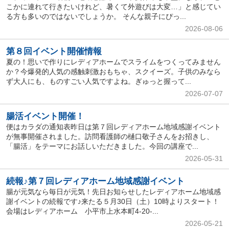
こかに連れて行きたいけれど、暑くて外遊びは大変…」と感じてい
る方も多いのではないでしょうか。 そんな親子にぴっ...
2026-08-06
第８回イベント開催情報
夏の！思いで作りにレディアホームでスライムをつくってみません
か？今爆発的人気の感触刺激おもちゃ、スクイーズ。子供のみなら
ず大人にも、ものすごい人気ですよね。ぎゅっと握って...
2026-07-07
腸活イベント開催！
便はカラダの通知表昨日は第７回レディアホーム地域感謝イベント
が無事開催されました。訪問看護師の樋口敬子さんをお招きし、
「腸活」をテーマにお話しいただきました。今回の講座で...
2026-05-31
続報♪第７回レディアホーム地域感謝イベント
腸が元気なら毎日が元気！先日お知らせしたレディアホーム地域感
謝イベントの続報です♪来たる５月30日（土）10時よりスタート！
会場はレディアホーム 小平市上水本町4-20-...
2026-05-21