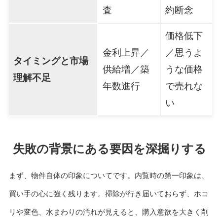
査
約断念
価格低下
金利上昇／
／思うよ
タイミングと市場
供給増／築
うな価格
理解不足
年数進行
で売れな
い
失敗の背景にある要因を深掘りする
まず、物件自体の印象についてです。内覧時の第一印象は、
買い手の心に強く残ります。掃除が行き届いておらず、ホコ
リや変色、水まわりの汚れが見えると、購入意欲を大きく削