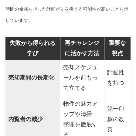
時間の余裕を持った計画が功を奏する可能性が高いことを示
しています。
失敗から得られる
再チャレンジ
重要な
学び
に活かす方法
視点
売却スケジュ
計画性
売却期間の長期化
ールを前もっ
を持つ
て立てる
物件の魅力ア
第一印
ップや清掃・
内覧者の減少
象の改
整理を徹底す
善
る