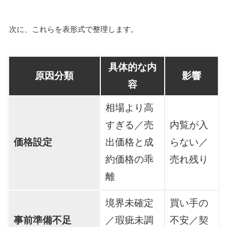
次に、これらを表形式で整理します。
具体的な内
原因分類
影響
容
相場より高
すぎる／売
内覧が入
価格設定
出価格と成
らない／
約価格の乖
売れ残り
離
境界未確定
買い手の
事前準備不足
／瑕疵未調
不安／契