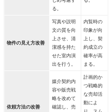
じめ考慮す
る。
る。
写真や説明
内覧時の
文の質を向
印象が向
上させ、清
上し、契
物件の見え方改善
潔感を持た
約成立の
せた室内演
確率が高
出を行う。
まる。
計画的か
媒介契約内
つ戦略的
容や販売戦
な売却活
略を改めて
動によ
依頼方法の改善
確認し、売
り、スム