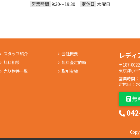
営業時間
定休日
9:30〜19:30
水曜日
スタッフ紹介
会社概要
レディ
無料相談
無料査定依頼
〒187-0022
東京都小平市
売り物件一覧
取引実績
営業時間： 9:
定休日： 
無
042
Copy