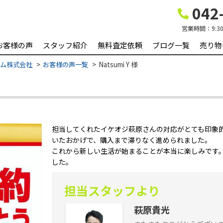
042-
営業時間：
9:3
お客様の声
スタッフ紹介
無料査定依頼
ブログ一覧
売り物
ーム株式会社
お客様の声一覧
Natsumi Y 様
担当してくれたイケオジ萩原さんの対応がとても印象
いたおかげで、購入まで滞りなく進められました。
これから新しい生活が始まることが本当に楽しみです
した。
担当スタッフより
萩原貴光